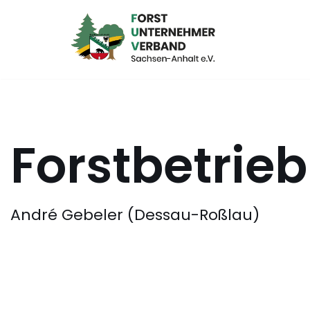
Zum
Inhalt
springen
Forstbetrie
André Gebeler (Dessau-Roßlau)