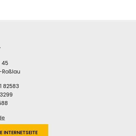
r
e 45
-Roßlau
1 82583
73299
588
de
E INTERNETSEITE