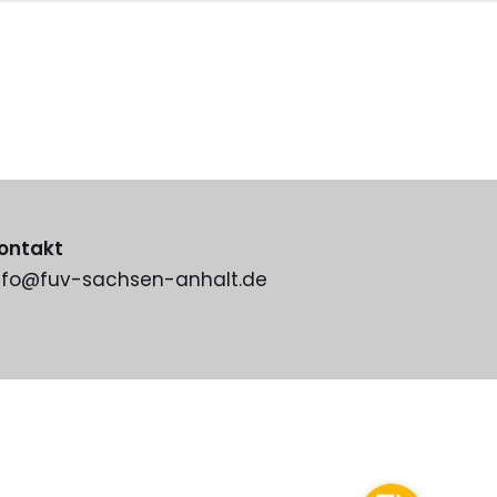
ontakt
nfo@fuv-sachsen-anhalt.de