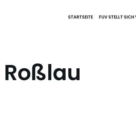
STARTSEITE
FUV STELLT SICH
b Roßlau