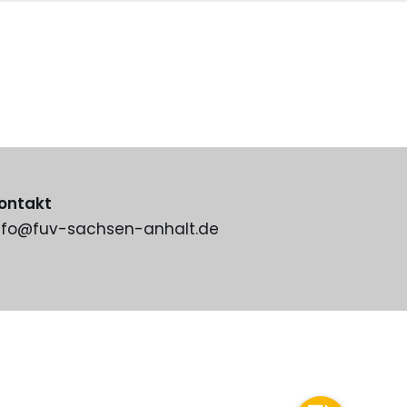
ontakt
nfo@fuv-sachsen-anhalt.de