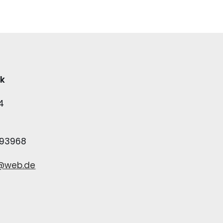
ek
4
393968
@web.de