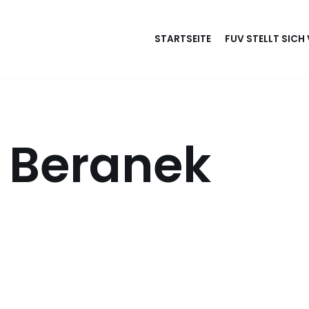
STARTSEITE
FUV STELLT SICH
b Beranek